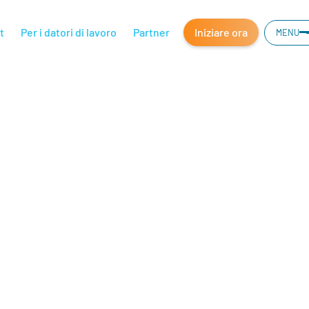
t
Per i datori di lavoro
Partner
Iniziare ora
MENU