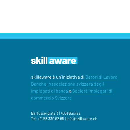
skillaware è un'iniziativa di
Datori di Lavoro
Banche
,
Associazione svizzera degli
impiegati di banca
e
Società impiegati di
commercio Svizzera
Barfüsserplatz 3 | 4051 Basilea
Tel.
+41 58 330 62 95 |
‍info@skillaware.ch