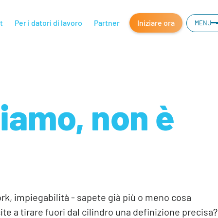
t
Per i datori di lavoro
Partner
Iniziare ora
MENU
piamo, non è
k, impiegabilità - sapete già più o meno cosa
ite a tirare fuori dal cilindro una definizione precisa?