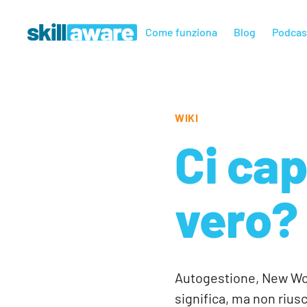
Come funziona
Blog
Podcas
WIKI
Ci ca
vero?
Autogestione, New Wor
significa, ma non riusc