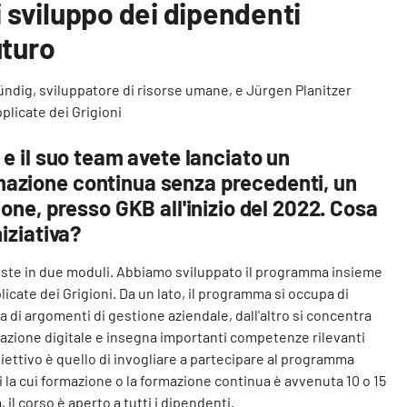
sviluppo dei dipendenti
uturo
ndig, sviluppatore di risorse umane, e Jürgen Planitzer
pplicate dei Grigioni
 e il suo team avete lanciato un
azione continua senza precedenti, un
ione, presso GKB all'inizio del 2022. Cosa
niziativa?
siste in due moduli. Abbiamo sviluppato il programma insieme
licate dei Grigioni. Da un lato, il programma si occupa di
 di argomenti di gestione aziendale, dall'altro si concentra
mazione digitale e insegna importanti competenze rilevanti
obiettivo è quello di invogliare a partecipare al programma
 la cui formazione o la formazione continua è avvenuta 10 o 15
, il corso è aperto a tutti i dipendenti.