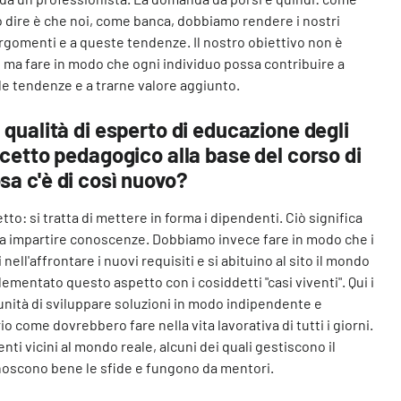
io dire è che noi, come banca, dobbiamo rendere i nostri
argomenti e a queste tendenze. Il nostro obiettivo non è
, ma fare in modo che ogni individuo possa contribuire a
lle tendenze e a trarne valore aggiunto.
n qualità di esperto di educazione degli
oncetto pedagogico alla base del corso di
sa c'è di così nuovo?
tto: si tratta di mettere in forma i dipendenti. Ciò significa
 a impartire conoscenze. Dobbiamo invece fare in modo che i
nell'affrontare i nuovi requisiti e si abituino al sito il mondo
ementato questo aspetto con i cosiddetti "casi viventi". Qui i
unità di sviluppare soluzioni in modo indipendente e
 come dovrebbero fare nella vita lavorativa di tutti i giorni.
nti vicini al mondo reale, alcuni dei quali gestiscono il
noscono bene le sfide e fungono da mentori.