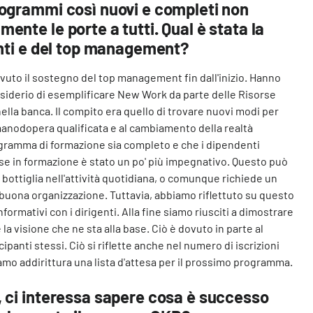
rogrammi così nuovi e completi non
ente le porte a tutti. Qual è stata la
enti e del top management?
uto il sostegno del top management fin dall'inizio. Hanno
siderio di esemplificare New Work da parte delle Risorse
ella banca. Il compito era quello di trovare nuovi modi per
manodopera qualificata e al cambiamento della realtà
programma di formazione sia completo e che i dipendenti
ese in formazione è stato un po' più impegnativo. Questo può
di bottiglia nell'attività quotidiana, o comunque richiede un
uona organizzazione. Tuttavia, abbiamo riflettuto su questo
formativi con i dirigenti. Alla fine siamo riusciti a dimostrare
 la visione che ne sta alla base. Ciò è dovuto in parte al
ipanti stessi. Ciò si riflette anche nel numero di iscrizioni
mo addirittura una lista d'attesa per il prossimo programma.
 ci interessa sapere cosa è successo