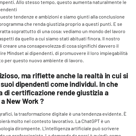
ompenti. Allo stesso tempo, questo aumenta naturalmente le
pendenti
ueste tendenze e ambizioni e siamo giunti alla conclusione
rogramma che renda giustizia proprio a questi punti. E se
 tratta soprattutto di una cosa: vediamo un mondo del lavoro
aspetti da quello a cui siamo stati abituati finora. Il nostro
di creare una consapevolezza di cosa significhi davvero il
rire Mindset ai dipendenti, di promuovere il loro impiegabilità
tito per questo nuovo ambiente di lavoro.
zioso, ma riflette anche la realtà in cui si
 suoi dipendenti come individui. In che
di certificazione rende giustizia a
 a New Work ?
afici, la trasformazione digitale è una tendenza evidente. È
ierà molto nel contesto lavorativo. La ChatGPT è un
logia dirompente. L'intelligenza artificiale può scrivere
ili da un professionista. La domanda da porsi è quindi: come