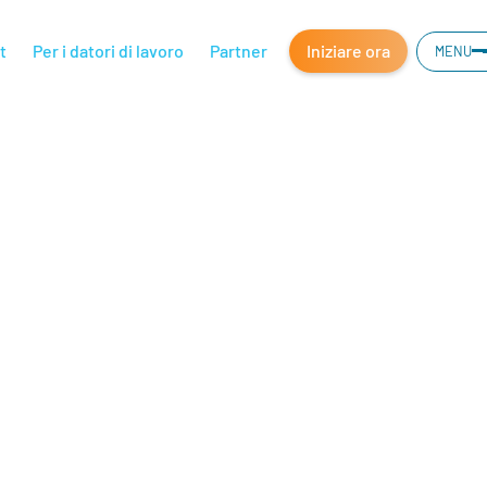
t
Per i datori di lavoro
Partner
Iniziare ora
MENU