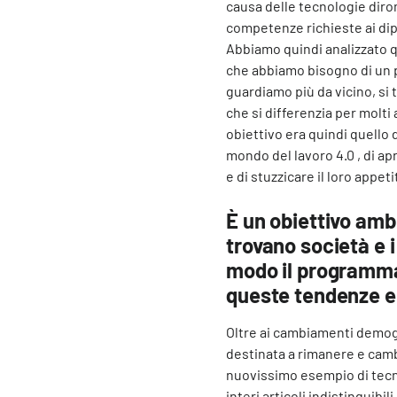
causa delle tecnologie dir
competenze richieste ai di
Abbiamo quindi analizzato q
che abbiamo bisogno di un p
guardiamo più da vicino, si
che si differenzia per molti 
obiettivo era quindi quello 
mondo del lavoro 4.0 , di ap
e di stuzzicare il loro appe
È un obiettivo ambi
trovano società e i
modo il programma 
queste tendenze e
Oltre ai cambiamenti demogr
destinata a rimanere e camb
nuovissimo esempio di tecno
interi articoli indistinguib