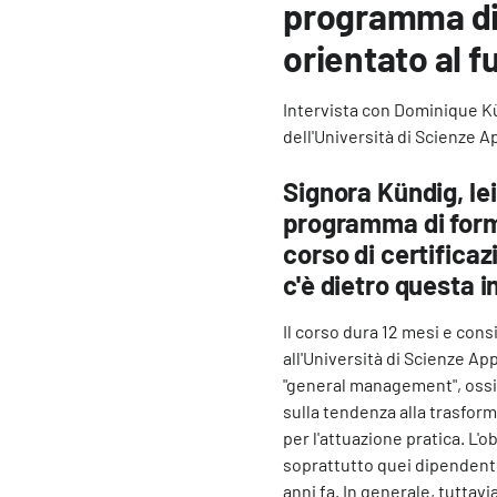
programma di 
orientato al f
Intervista con Dominique Kü
dell'Università di Scienze A
Signora Kündig, lei
programma di form
corso di certificaz
c'è dietro questa i
Il corso dura 12 mesi e con
all'Università di Scienze App
"general management", ossia
sulla tendenza alla trasfor
per l'attuazione pratica. L'
soprattutto quei dipendenti
anni fa. In generale, tuttavia