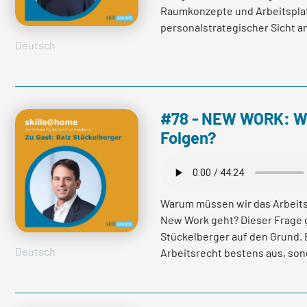
Raumkonzepte und Arbeitsplat
personalstrategischer Sicht a
Deutsch
mehr lesen
#78 - NEW WORK: Was
Folgen?
Warum müssen wir das Arbeit
New Work geht? Dieser Frage g
Stückelberger auf den Grund. E
Deutsch
Arbeitsrecht bestens aus, sond
Arbeitgeber Banken auch Mit-In
erfahren Sie unter anderem, w
Arbeitsmodelle beachten müsse