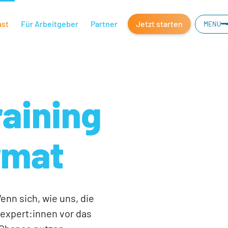
ast
Für Arbeitgeber
Partner
Jetzt starten
MENU
aining
rmat
nn sich, wie uns, die
hexpert:innen vor das