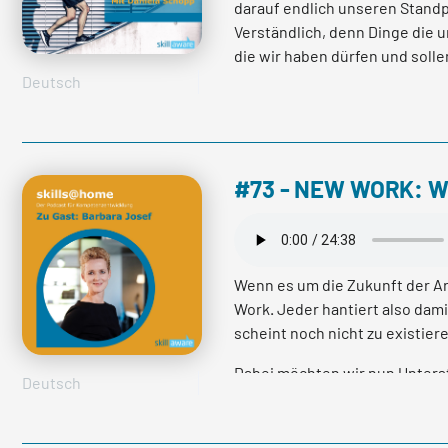
darauf endlich unseren Stand
Verständlich, denn Dinge die
die wir haben dürfen und solle
Deutsch
Was wir dabei im Blick behalte
Perspektivenwechsel und der 
erhalten wir neue Impulse un
können. Die Frage ist nur: Wie
#73 - NEW WORK: Was
unserem Gegenüber zu lausche
Anliegen und den Impuls zu r
Dazu gibt Daniela Schopp, Ach
Wenn es um die Zukunft der A
Work. Jeder hantiert also dam
scheint noch nicht zu existier
mehr lesen
Dabei möchten wir nun Unters
Deutsch
Josef an Bord holen können. S
Im ersten Podcast zum Thema 