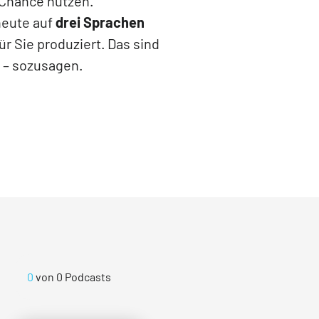
 Chance nutzen.
heute auf
drei Sprachen
ür Sie produziert. Das sind
– sozusagen.
0
von
0
Podcasts