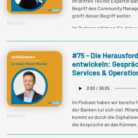
Im dritten Teil mit Expertin
Begriff des Community Manag
greift dieser Begriff weiter.
Deutsch
Im Podcast erfahren Sie dahe
Begriff vom Teambuilding ab
heraus aufgebaut werden!
#75 - Die Herausfor
entwickeln: Gespräch
Services & Operatio
mehr lesen
Im Podcast haben wir bereits 
der Banken tut sich viel. Mita
Deutsch
kommt es durch die Digitalis
die Ansprüche an das Können,
die Zukunft prognostiziert wir