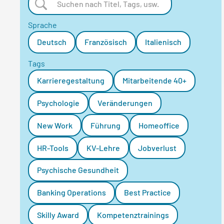
Sprache
Deutsch
Französisch
Italienisch
Tags
Karrieregestaltung
Mitarbeitende 40+
Psychologie
Veränderungen
New Work
Führung
Homeoffice
HR-Tools
KV-Lehre
Jobverlust
Psychische Gesundheit
Banking Operations
Best Practice
Skilly Award
Kompetenztrainings