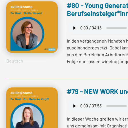
#80 - Young Genera
Berufseinsteiger*i
In den vergangenen Monaten 
auseinandergesetzt. Dabei ka
aus den Bereichen Arbeitsrec
Deutsch
Folge nun lassen wir eine jung
Projektleiterin und Consultant
angekommen. Wir haben Sie n
welchen Einfluss unsere neue 
Erwartungen an sie als junge 
#79 - NEW WORK und
mehr lesen
In dieser Woche greifen wir e
uns gemeinsam mit Organisatio