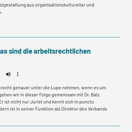
zgestaltung aus organisationskultureller und
n.
 sind die arbeitsrechtlichen
srecht genauer unter die Lupe nehmen, wenn es um
ehen wir in dieser Folge gemeinsam mit Dr. Balz
r ist nicht nur Jurist und kennt sich in puncto
ern ist in seiner Funktion als Direktor des Verbands
itiator der Kampagne skillaware. In dieser Folge
as Arbeitgeber bei der Einführung neuer
n, und lernen die Rechte und Pflichten der