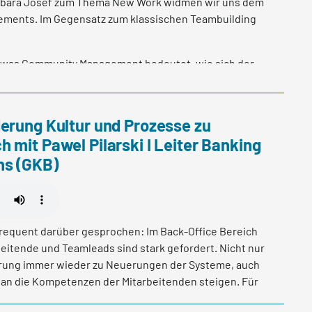
 Barbara Josef zum Thema New Work widmen wir uns dem
ements. Im Gegensatz zum klassischen Teambuilding
r was Community Management bedeutet, wie sich der
hebt und warum Communities am besten von innen
derung Kultur und Prozesse zu
 mit Pawel Pilarski I Leiter Banking
ns (GKB)
frequent darüber gesprochen: Im Back-Office Bereich
rbeitende und Teamleads sind stark gefordert. Nicht nur
ierung immer wieder zu Neuerungen der Systeme, auch
 an die Kompetenzen der Mitarbeitenden steigen. Für
d, dass sich Berufsrollen nicht nur entwickeln sondern