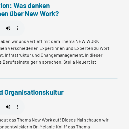
tion: Was denken
nnen über New Work?
haben wir uns vertieft mit dem Thema NEW WORK
men verschiedenen Expertinnen und Experten zu Wort
ht, Infrastruktur und Changemanagement. In dieser
e Berufseinsteigerin sprechen. Stella Neuert ist
 und seit knapp 2 Jahren im Vollzeit-Berufsleben
un gefragt wie sie das Thema NEW WORK wahrnimmt,
Arbeitswelt auf ihren Businessalltag hat und welche
Person gestellt werden.
 Organisationskultur
rneut das Thema New Work auf! Dieses Mal schauen wir
nsentwicklerin Dr. Melanie Knijff das Thema