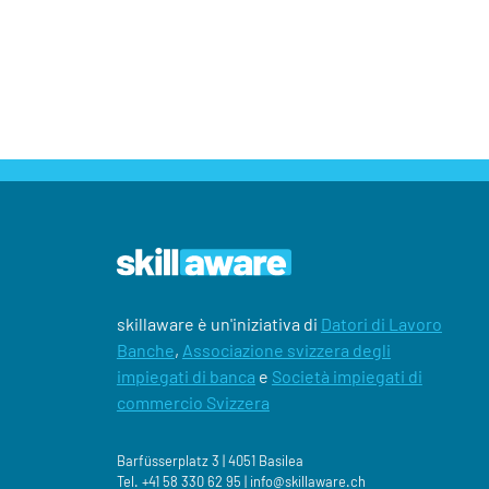
skillaware è un'iniziativa di
Datori di Lavoro
Banche
,
Associazione svizzera degli
impiegati di banca
e
Società impiegati di
commercio Svizzera
Barfüsserplatz 3 | 4051 Basilea
Tel.
+41 58 330 62 95 |
‍info@skillaware.ch