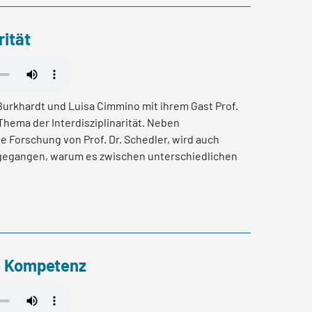
rmation dans le domaine du commerce et de la
ue dans le commerce de détail. Elle soutient et
rität
s client-e-s pour toutes les questions qui
La Société des employés de commerce représente
employé-e-s issus du secteur bancaire et des
tail, de l'artisanat, de l'industrie, du tra-fic
Burkhardt und Luisa Cimmino mit ihrem Gast Prof.
services dans le cadre d'environ 40 conventions
Thema der Interdisziplinarität. Neben
engage pour renforcer leur employabilité. Linkedin:
e Forschung von Prof. Dr. Schedler, wird auch
company/secromandie/Site web:
egangen, warum es zwischen unterschiedlichen
us d'informations sur le podcast et skillaware
nd zu Fehlkommunikation und Konflikten kommt
ome-fr/
ziplinäre Zusammenarbeit aktiv verbessern kann.
le Kompetenz