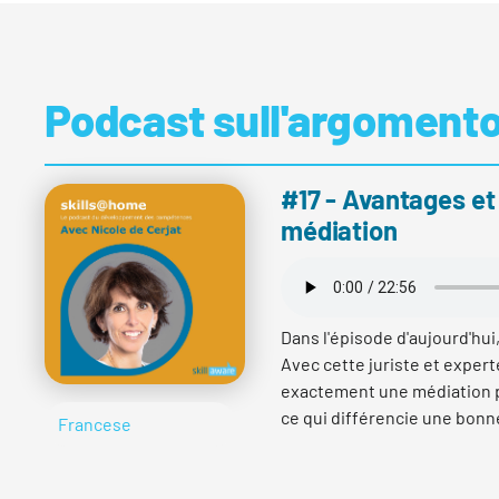
Podcast sull'argoment
#17 - Avantages et
médiation
Dans l'épisode d'aujourd'hui,
Avec cette juriste et expe
exactement une médiation pe
ce qui différencie une bonn
Francese
limites. Nicole de Cerjat t
en Suisse romande, où elle
Société suisse des employ