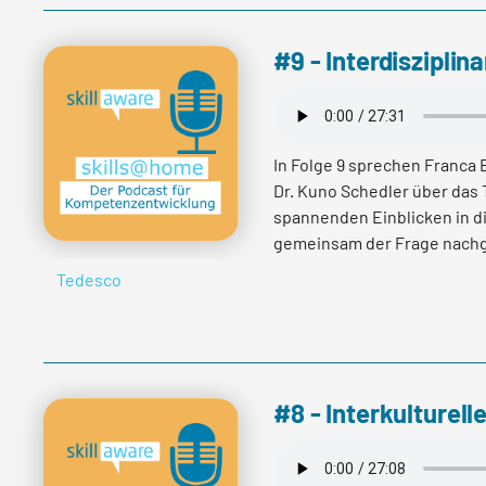
matière de travail et de fo
gestion d'entreprise ainsi q
#9 - Interdisziplina
renseigne ses membres et se
touchent à leur carrière. 
également les intérêts des 
assurances, du commerce de dé
In Folge 9 sprechen Franca 
aérien et de la location de 
Dr. Kuno Schedler über das 
collectives de travail et s'
spannenden Einblicken in di
https://www.linkedin.com/
gemeinsam der Frage nachg
https://www.secsuisse.ch/Pl
Fachbereichen wiederkehre
Tedesco
sur https://skillaware.ch/h
und wie man diese interdis
Per saperne di più
Per saperne di più
#8 - Interkulturel