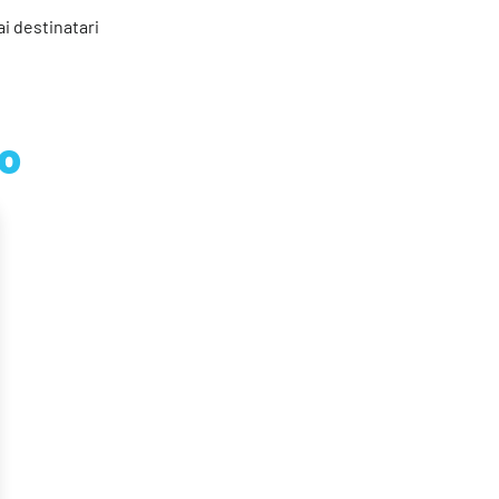
i destinatari
o