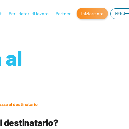
t
Per i datori di lavoro
Partner
Iniziare ora
MENU
 al
zza al destinatario
l destinatario?