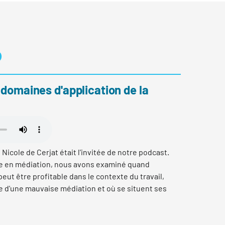
o
 domaines d'application de la
 Nicole de Cerjat était l'invitée de notre podcast.
rte en médiation, nous avons examiné quand
ut être profitable dans le contexte du travail,
e d'une mauvaise médiation et où se situent ses
ravaille pour la Société des employés de commerce
 donne notamment des conseils juridiques. La
és de commerce est le centre de compétences en