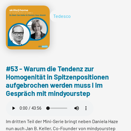
Diese und weitere Fragen rund um den
Themenkomplex People & Culture klären Franca
Tedesco
Burkhardt und New Work Expertin Barbara Josef in der
brandaktuellen Podcast-Folge!
Per saperne di più
#53 - Warum die Tendenz zur
Homogenität in Spitzenpositionen
aufgebrochen werden muss I Im
Gespräch mit mindyourstep
Im dritten Teil der Mini-Serie bringt neben Daniela Haze
nun auch Jan B. Keller, Co-Founder von mindyourstep