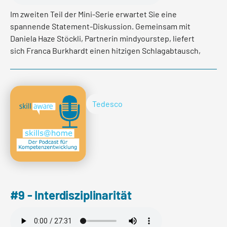
Im zweiten Teil der Mini-Serie erwartet Sie eine
spannende Statement-Diskussion. Gemeinsam mit
Daniela Haze Stöckli, Partnerin mindyourstep, liefert
sich Franca Burkhardt einen hitzigen Schlagabtausch,
unter anderem, zu folgenden Aussagen:
Männer haben es insgesamt viel leichter als Frauen in
eine Spitzenposition zu gelangen,
Tedesco
Quotenvereinbarungen, wie z.B. die Frauenquote in
Unternehmen, helfen über die Jahre gewachsene
strukturellen Ungleichheiten zu nivellieren und junge
Menschen sind noch zu unerfahren und sind daher eher
weniger geeignet, um eine C-Level oder gar
Verwaltungsratsposition zu bekleiden.
#9 - Interdisziplinarität
Per saperne di più