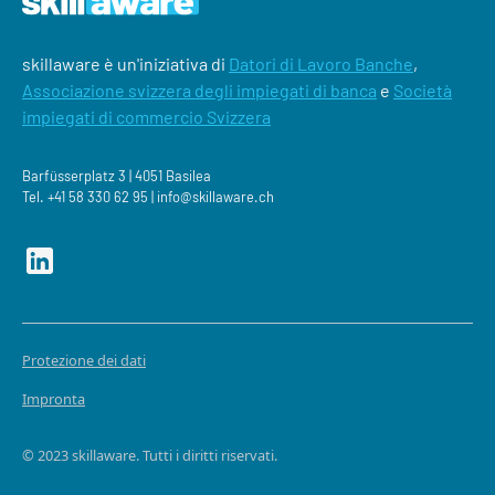
skillaware è un'iniziativa di
Datori di Lavoro Banche
,
Associazione svizzera degli impiegati di banca
e
Società
impiegati di commercio Svizzera
Barfüsserplatz 3 | 4051 Basilea
Tel.
+41 58 330 62 95 |
‍info@skillaware.ch
Protezione dei dati
Impronta
© 2023 skillaware. Tutti i diritti riservati.