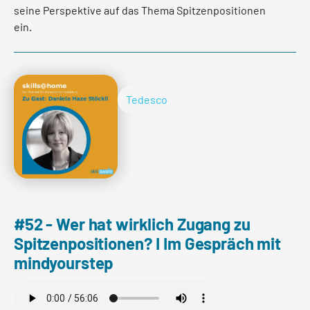
seine Perspektive auf das Thema Spitzenpositionen
ein.
Jan hat uns im Gespräch verraten, warum man in der
Vergangenheit in Spitzenpositionen weder Soziologen
noch Psycholgen angetroffen hat, was er von
Tedesco
Frauenquoten wirklich hält und warum es so schwierig,
aber umso notwendier ist für Unternehmen, mehr
Diveristät in Verwaltungsratsgremien zu bekommen.
Per saperne di più
#52 - Wer hat wirklich Zugang zu
Spitzenpositionen? I Im Gespräch mit
mindyourstep