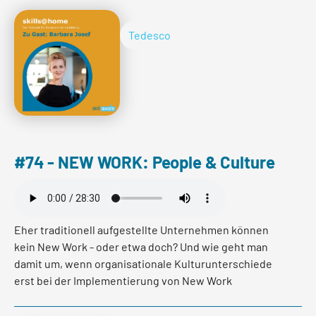
Management bedeutet, wie sich der Begriff vom
Teambuilding abhebt und warum Communities am
Tedesco
besten von innen heraus aufgebaut werden!
Per saperne di più
#74 - NEW WORK: People & Culture
Eher traditionell aufgestellte Unternehmen können
kein New Work - oder etwa doch? Und wie geht man
damit um, wenn organisationale Kulturunterschiede
erst bei der Implementierung von New Work
Massnahmen richtig deutlich werden?