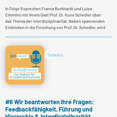
In Folge 9 sprechen Franca Burkhardt und Luisa
Cimmino mit ihrem Gast Prof. Dr. Kuno Schedler über
das Thema der Interdisziplinarität. Neben spannenden
Einblicken in die Forschung von Prof. Dr. Schedler, wird
auch gemeinsam der Frage nachgegangen, warum es
zwischen unterschiedlichen Fachbereichen
wiederkehrend zu Fehlkommunikation und Konflikten
kommt und wie man diese interdisziplinäre
Tedesco
Zusammenarbeit aktiv verbessern kann.
Per saperne di più
#6 Wir beantworten Ihre Fragen:
Feedbackfähigkeit, Führung und
Hierarchie & Interdisziplinarität