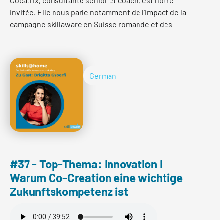
Cocatrix, consultante senior et coach, est notre
invitée. Elle nous parle notamment de l’impact de la
campagne skillaware en Suisse romande et des
avantages pour les collaborateurs des banques, mais
aussi pour les responsables des ressources humaines,
de faire régulièrement un bilan des soft skills avec des
experts.
German
Read more
#37 - Top-Thema: Innovation I
Warum Co-Creation eine wichtige
Zukunftskompetenz ist