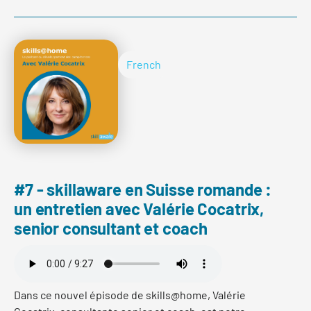
nicht zu kurz kommen. Deshalb verraten Mirjam Müller-
Neff, CYP und Patrick Wigert, BBZ St. Gallen, welche
Workshops, Angebote und Austauschmöglichkeiten
den Nachwuchsverantwortlichen und Praxisbildnern
French
zur Verfügung stehen, um sich optimal auf ihre
anspruchsvolle und wichtige Rolle vorzubereiten.
Read more
#7 - skillaware en Suisse romande :
un entretien avec Valérie Cocatrix,
senior consultant et coach
Dans ce nouvel épisode de skills@home, Valérie