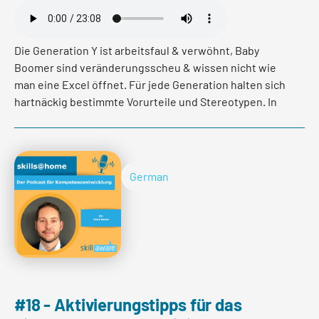
Die Generation Y ist arbeitsfaul & verwöhnt, Baby
Boomer sind veränderungsscheu & wissen nicht wie
man eine Excel öffnet. Für jede Generation halten sich
hartnäckig bestimmte Vorurteile und Stereotypen. In
dieser Folge gehen Franca Burkhardt und Luisa
Cimmino der Frage nach welches Bild von der älteren
Generation vermittelt wird und welchen Einfluss
dieses auf Mitarbeitende und Arbeitgeber hat.
German
Read more
#18 - Aktivierungstipps für das