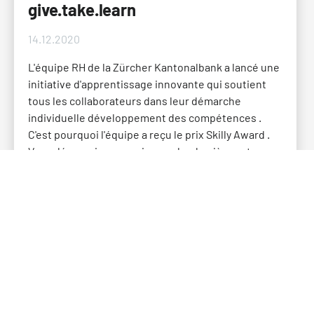
give.take.learn
14.12.2020
L'équipe RH de la Zürcher Kantonalbank a lancé une
initiative d'apprentissage innovante qui soutient
tous les collaborateurs dans leur démarche
individuelle développement des compétences .
C'est pourquoi l'équipe a reçu le prix Skilly Award .
Vous découvrirez ce qui se cache derrière cet
engagement dans l'interview du chef du personnel
Boris Billing.
Skilly Award
Meilleure Pratique
Développement Du Personnel
Employabilité
Skilly Award 2022 - Ce qui se