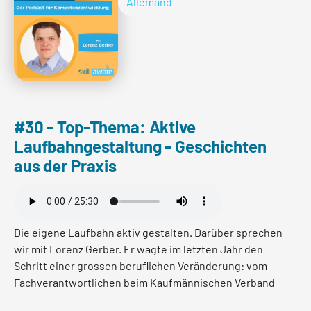
Allemand
Folgen Sie Judith gerne auf LinkedIn
oder
besuchen Sie ihre Webseite unter:
https://youevolve.net/de/
lire plus
lire plus
#30 - Top-Thema: Aktive
Laufbahngestaltung - Geschichten
lire plus
aus der Praxis
Die eigene Laufbahn aktiv gestalten. Darüber sprechen
wir mit Lorenz Gerber. Er wagte im letzten Jahr den
Schritt einer grossen beruflichen Veränderung: vom
Fachverantwortlichen beim Kaufmännischen Verband
zum Koch. In diesem Podcast Gespräch gibt er