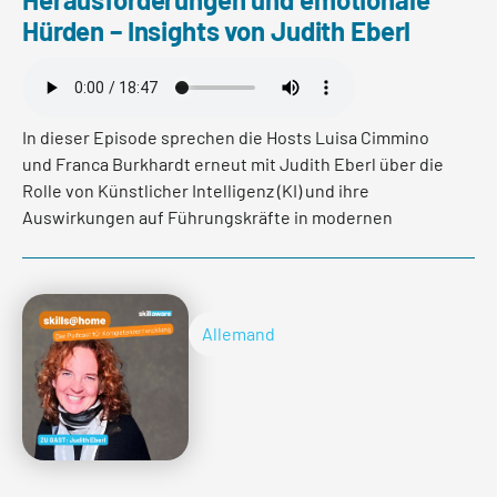
Hürden – Insights von Judith Eberl
In dieser Episode sprechen die Hosts Luisa Cimmino
und Franca Burkhardt erneut mit Judith Eberl über die
Rolle von Künstlicher Intelligenz (KI) und ihre
Auswirkungen auf Führungskräfte in modernen
Unternehmen. Der Fokus liegt darauf, wie
Führungspersonen in einer sich schnell wandelnden
Arbeitswelt ihre eigenen Ängste und Emotionen im
Umgang mit KI bewältigen können und welche neuen
Allemand
Kompetenzen gefragt sind.
Judith erzählt von ihrer Erfahrung mit dem KI-
gesteuerten Roboter Matilda, der sowohl im
Gesundheitswesen als auch im Recruiting-Prozess
eingesetzt wird. Sie erläutert, wie KI-Technologien in