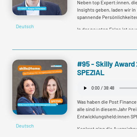
Neben top Expert:innen, di
Insights geben, laden wir 
spannende Persönlichkeiten
Deutsch
In der neusten Folge ist es
getroffen. Er ist ehemalige
und hat den spannenden Pfa
Interview hat er uns verrat
Karriereschritt wichtig war
#95 - Skilly Award
Sie haben Fragen, Anmerku
SPEZIAL
freuen uns auf Ihre Mail an 
Besuchen Sie gerne auch u
uns auf Linkedin unter:
htt
Was haben die Post Finance
viewAsMember=true
alle sind in diesem Jahr Pre
Entwicklungsheld:innen SP
Deutsch
Konkret ging die Auszeichn
mehr lesen
dem Back-Office, die an der