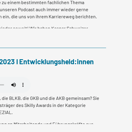
e zu einem bestimmten fachlichen Thema
in unseren Podcast auch immer wieder gerne
 ein, die uns von ihrem Karriereweg berichten.
 wieder soweit! Wir haben Kaspar Schweizer
s Geschäftsleitungsmitglied einer Kantonalbank
d der Bogenkarriere eingeschlagen! Im
en wie ihm das gelungen ist, warum ihm dieser
 und wie er die Umsetzung erlebt.
 2023 I Entwicklungsheld:innen
ngen oder Feedback zu unserem Podcast? Wir
info@skillaware.ch
nsere Website:
www.skillaware.ch
und folgen Sie
ps://www.linkedin.com/company/skillaware/?
, die BLKB, die GKB und die AKB gemeinsam? Sie
isträger des Skilly Awards in der Kategorie
EZIAL.
ung an Mitarbeitende und Führungskräfte aus
 Ausarbeitung oder direkt an der Teilnahme des