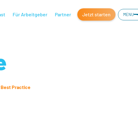
ast
Für Arbeitgeber
Partner
Jetzt starten
MENU
e
#
Best Practice