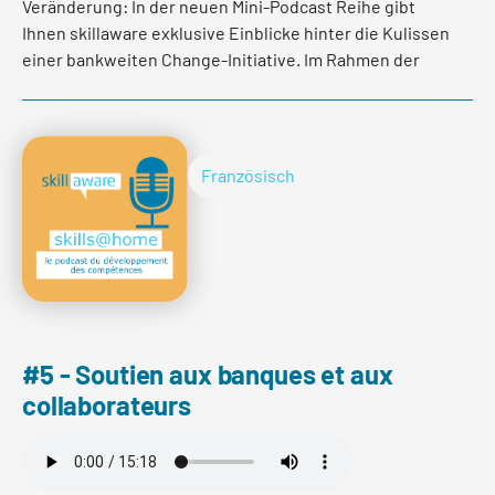
Veränderung: In der neuen Mini-Podcast Reihe gibt
Ihnen skillaware exklusive Einblicke hinter die Kulissen
einer bankweiten Change-Initiative. Im Rahmen der
neuen Mini-Podcast Reihe hat Franca Burkhardt, John
Häfelfinger, CEO der Basellandschaftlichen
Kantonalbank, gefragt wie er den
Veränderungsprozess seiner Bank selbst erlebt und
Französisch
wie er seine Mitarbeitenden auf dieser spannenden
Reise begleitet hat. Im ersten Teil erfahren Sie warum
es aus Sicht von John Häfelfinger richtig und
notwendig war, dass sich seine Bank umfassend
verändert.
#5 - Soutien aux banques et aux
collaborateurs
mehr lesen