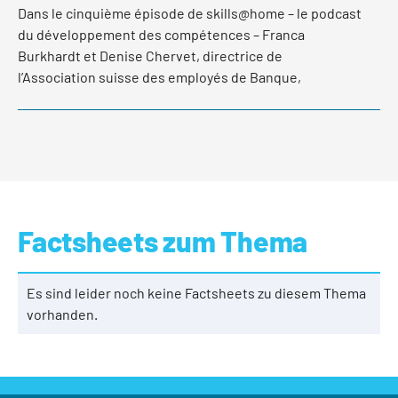
Dans le cinquième épisode de skills@home – le podcast
du développement des compétences – Franca
Burkhardt et Denise Chervet, directrice de
l’Association suisse des employés de Banque,
continuent leur discussion. Elles expliquent entre
autres comment les banques et leurs collaborateurs
sont soutenus en Suisse romande dans le domaine du
développement des compétences et de l’employabilité
par l’association et la campagne skillaware.
Factsheets zum Thema
mehr lesen
Es sind leider noch keine Factsheets zu diesem Thema
vorhanden.