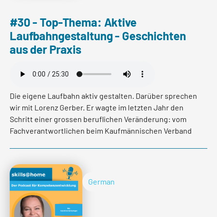
#30 - Top-Thema: Aktive
Laufbahngestaltung - Geschichten
Read more
aus der Praxis
Die eigene Laufbahn aktiv gestalten. Darüber sprechen
wir mit Lorenz Gerber. Er wagte im letzten Jahr den
Schritt einer grossen beruflichen Veränderung: vom
Fachverantwortlichen beim Kaufmännischen Verband
zum Koch. In diesem Podcast Gespräch gibt er
Einblicke über die Chancen und Herausforderungen
dieser Veränderung.
German
Read more