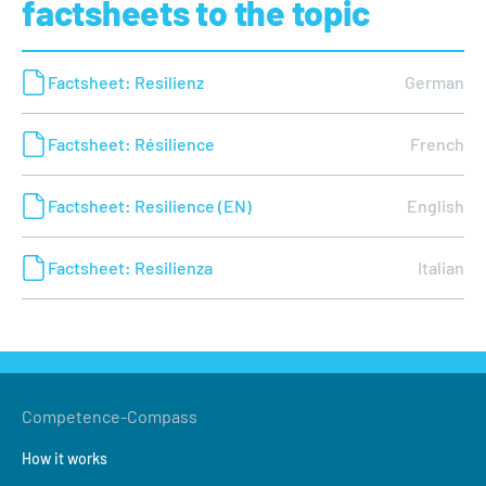
factsheets to the topic
Read more
Factsheet: Resilienz
German
Factsheet: Résilience
French
Factsheet: Resilience (EN)
English
Factsheet: Resilienza
Italian
Competence-Compass
How it works