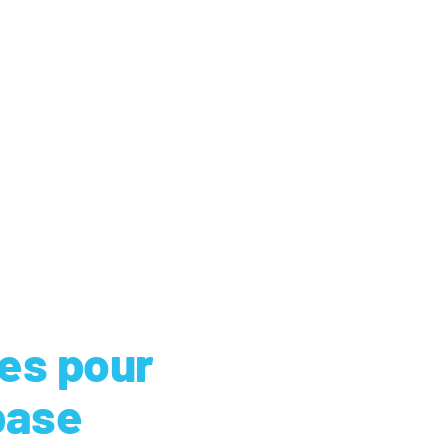
les pour
base