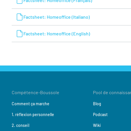
Factsheet: Homeoffice (Français)
Factsheet: Homeoffice (Italiano)
Factsheet: Homeoffice (English)
Compétence-Boussole
Pool de connaissa
Comment ça marche
Blog
1. réflexion personnelle
Podcast
2. conseil
Wiki