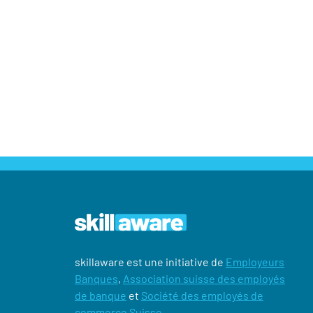
skillaware est une initiative de
Employeurs
Banques
,
Association suisse des employés
de banque
et
Société des employés de
commerce Suisse