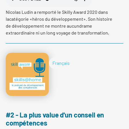
Nicolas Ludin a remporté le Skilly Award 2020 dans
lacatégorie «héros du développement». Son histoire
de développement ne montre aucundrame
extraordinaire ni un long voyage de transformation,
mais une interventionrapide et précise dans la spirale
négative qui l’a englouti à partir du débutdu premier
confinement lié au coronavirus. Écoutez le sixième
épisode de skills@home – le podcast du
Français
développement des compétences.
lire plus
#2 - La plus value d'un conseil en
compétences