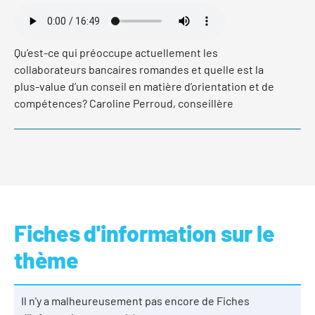
Qu’est-ce qui préoccupe actuellement les
collaborateurs bancaires romandes et quelle est la
plus-value d’un conseil en matière d’orientation et de
compétences? Caroline Perroud, conseillère
professionnelle, répond à ces questions et à bien
d’autres à l’occasion d’un entretien avec Franca
Burkhardt. Ecoutez le deuxième épisode de
skills@home – le podcast du développement des
compétences.
Fiches d'information sur le
thème
lire plus
Il n'y a malheureusement pas encore de Fiches