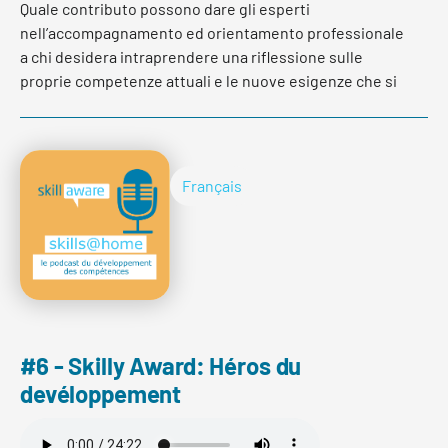
Quale contributo possono dare gli esperti
Padlet für Stellensuchende aus der Finanzbranche:
nell’accompagnamento ed orientamento professionale
https://padlet.com/marcomicheluzzi/9b1lj6lfrh7p4fd0
a chi desidera intraprendere una riflessione sulle
proprie competenze attuali e le nuove esigenze che si
prospettano. Pietro Soldini ne parla con Raffaella Delcò
– professionista nell’ambito dello sviluppo di carriera ed
lire plus
affiancamento in percorsi di orientamento.
Français
lire plus
#6 - Skilly Award: Héros du
devéloppement